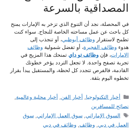
المصداقية بالسرعة
في المحصلة، نجد أن التنوع الذي تزخر به الإمارات يمنح
كل باحث عن عمل مساحته الخاصة للنجاح. سواء كنت
تطمح لاستقرار
وظائف أبوظبي
، أو تنجذب إلى
هدوء
وظائف الفجيرة
، أو تفضل شمولية
وظائف
الامارات
، فإن
وظائف تو داي
تمنحك هذا المزيج في
تجربة تصفح واحدة. لا تجعل التردد يؤخر خطوتك
القادمة، فالفرص تتجدد كل لحظة، والمستقبل يبدأ بقرار
تخطوه اليوم بثقة.
التصنيفات
أخبار التكنولوجيا
,
أخبار الفن
,
أخبار محلية وعالمية
,
نصائح للمسافرين
الوسوم
السوق الإماراتي
,
سوق العمل الإماراتي
,
سوق
العمل في دبي
,
وظائف
,
وظائف في دبي