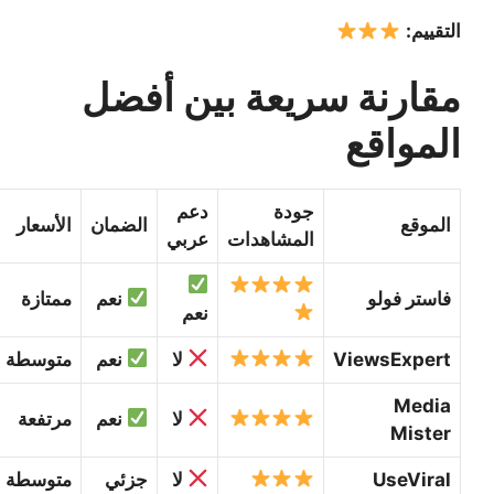
التقييم:
مقارنة سريعة بين أفضل
المواقع
جودة
دعم
الموقع
الضمان
الأسعار
المشاهدات
عربي
فاستر فولو
نعم
ممتازة
نعم
ViewsExpert
لا
نعم
متوسطة
Media
لا
نعم
مرتفعة
Mister
UseViral
لا
جزئي
متوسطة